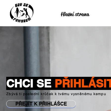
Hlavní strana
CHCI SE
PŘIHLÁSI
Zbývá ti poslední krůček k tvému vysněnému kempu
PŘEJÍT K PŘIHLÁŠCE