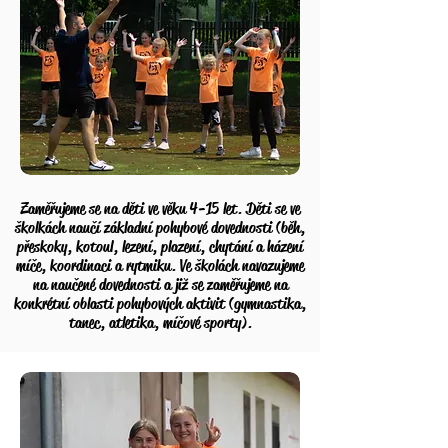
Zaměřujeme se na děti ve věku 4-15 let. Děti se ve
školkách naučí základní pohybové dovednosti (běh,
přeskoky, kotoul, lezení, plazení, chytání a házení
míče, koordinaci a rytmiku. Ve školách navazujeme
na naučené dovednosti a již se zaměřujeme na
konkrétní oblasti pohybových aktivit (gymnastika,
tanec, atletika, míčové sporty).