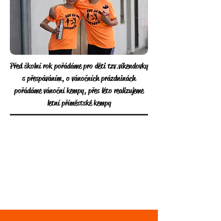
Před školní rok pořádáme pro děti tzv.víkendovky
s přespáváním, o vánočních
prázdninách
pořádáme vánoční kempy, přes léto realizujeme
letní příměstské kempy