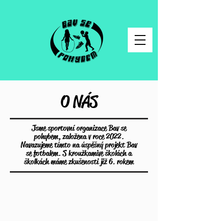
O NÁS
Jsme sportovní organizace Bav se
pohybem, založena v roce 2022.
Navazujeme tímto na úspěšný projekt Bav
se fotbalem. S
kroužkami
ve školách a
školkách máme zkušenosti již 6. rokem